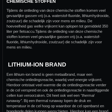
CHEMISCHE STOFFEN
Tijdens de ontleding van deze chemische stoffen komen veel
gevaarlijke gassen vrij (o.a. waterstof-fluoride, lithiumhydroxide,
zoutzuur) die schadelijk zijn voor mens en milieu. De
hoeveelheid gas welke vrijkomt kan oplopen tot gemiddeld 350
liter per fietsaccu.Tijdens de ontleding van deze chemische
stoffen komen veel gevaarlijke gassen vrij (o.a. waterstof-
fluoride, lithiumhydroxide, zoutzuur) die schadelijk zijn voor
mens en milieu.
LITHIUM-ION BRAND
Een lithium-ion brand is geen metaalbrand, maar een
chemische ontledingsreactie, waarbij veel energie vrijkomt.
Hierdoor ontstaat veel warmte die de ontledingsreactie verder
in de cel verspreid en ook de ontledingsreactie in naastliggende
cellen kan veroorzaken. Dit heet ook wel een
‘’thermal
runaway’’
. Bij een thermal runaway lopen de druk en
temperatuur in de cel hoog op waardoor de cel openbarst en
brandende delen kunnen wegschieten. Hierdoor kan een brand