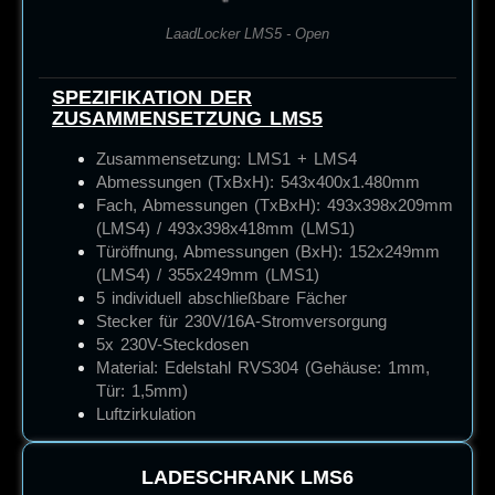
LaadLocker LMS5 - Open
SPEZIFIKATION DER
ZUSAMMENSETZUNG LMS5
Zusammensetzung: LMS1 + LMS4
Abmessungen (TxBxH):
543x400x1.480mm
Fach, Abmessungen (TxBxH): 493x398x209mm
(LMS4) / 493x398x418mm (LMS1)
Türöffnung, Abmessungen (BxH): 152x249mm
(LMS4) / 355x249mm (LMS1)
5 individuell abschließbare Fächer
Stecker für 230V/16A-Stromversorgung
5x 230V-Steckdosen
Material: Edelstahl RVS304 (Gehäuse: 1mm,
Tür: 1,5mm)
Luftzirkulation
LADESCHRANK
LMS6