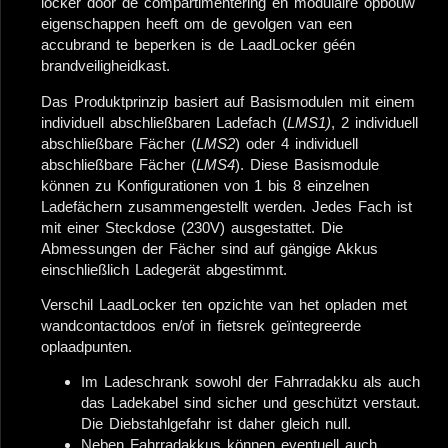
locker door de compartimentering en modulaire opbouw
eigenschappen heeft om de gevolgen van een
accubrand te beperken is de LaadLocker géén
brandveiligheidkast.
Das Produktprinzip basiert auf Basismodulen mit einem
individuell abschließbaren Ladefach (
LMS1)
, 2 individuell
abschließbare Fächer (
LMS2
) oder 4 individuell
abschließbare Fächer (
LMS4
). Diese Basismodule
können zu Konfigurationen von 1 bis 8 einzelnen
Ladefächern zusammengestellt werden. Jedes Fach ist
mit einer Steckdose (230V) ausgestattet. Die
Abmessungen der Fächer sind auf gängige Akkus
einschließlich Ladegerät abgestimmt.
Verschil LaadLocker ten opzichte van het opladen met
wandcontactdoos en/of in fietsrek geïntegreerde
oplaadpunten.
Im Ladeschrank
sowohl der Fahrradakku als auch
das Ladekabel sind sicher und geschützt verstaut.
Die Diebstahlgefahr ist daher gleich null.
Neben Fahrradakkus können eventuell auch