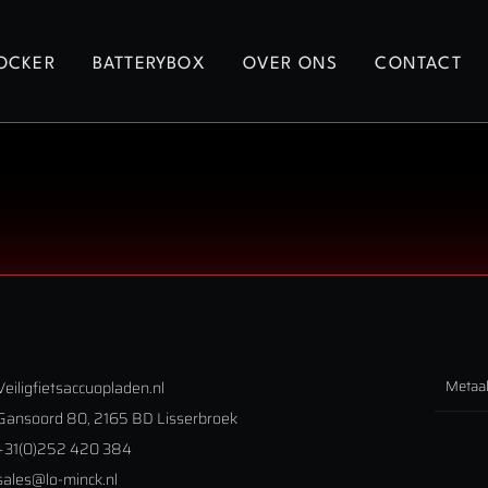
OCKER
BATTERYBOX
OVER ONS
CONTACT
Metaa
Veiligfietsaccuopladen.nl
Gansoord 80, 2165 BD Lisserbroek
+31(0)252 420 384
sales@lo-minck.nl